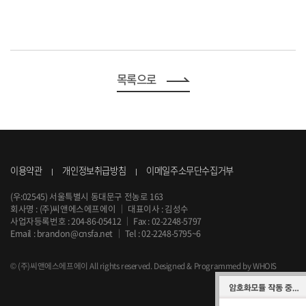
목록으로
이용약관
개인정보취급방침
이메일주소무단수집거부
(우:02545) 서울특별시 동대문구 전농로 163
회사명 : (주)씨앤에스에프에이
｜
대표이사 : 김성수
사업자등록번호 : 204-86-05412
｜
Fax : 02-2248-5797
Email :
brandon@cnsfa.net
｜
Tel :
02-2248-5795~6
© (주)씨앤에스에프에이 All rights reserved.
Designed & Programmed by WHOIS